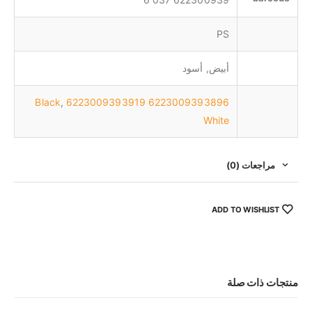
PS
أبيض, أسود
,
6223009393919
6223009393896 Black
White
مراجعات (0)
ADD TO WISHLIST
منتجات ذات صلة