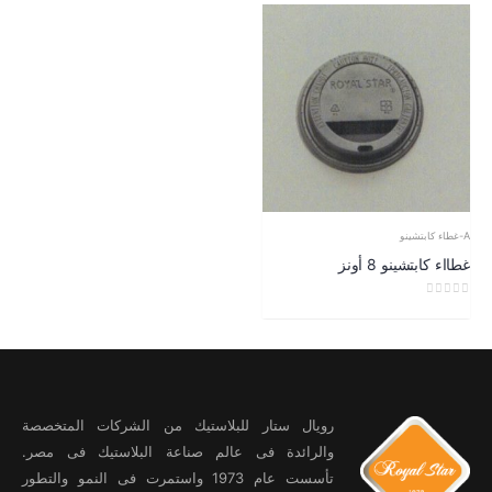
A-غطاء كابتشينو
غطااء كابتشينو 8 أونز
out of 5
0
رويال ستار للبلاستيك من الشركات المتخصصة
والرائدة فى عالم صناعة البلاستيك فى مصر.
تأسست عام 1973 واستمرت فى النمو والتطور