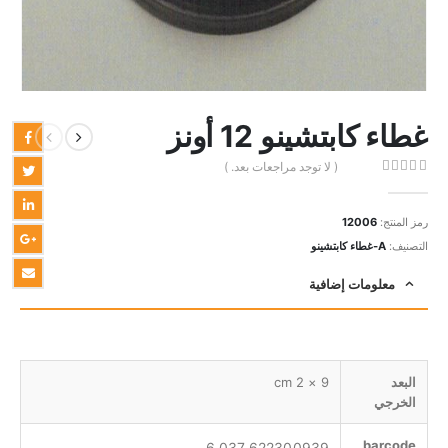
غطاء كابتشينو 12 أونز
( لا توجد مراجعات بعد. )
out of 5
0
رمز المنتج:
12006
التصنيف:
A-غطاء كابتشينو
معلومات إضافية
البعد
9 × 2 cm
الخرجي
barcode
622300939 037 6