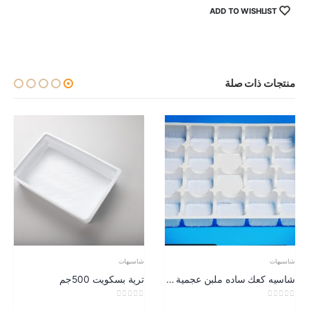
ADD TO WISHLIST
منتجات ذات صلة
شاسيهات
شاسيهات
ترية بسكويت 500جم
شاسيه 7 فواصل
out of 5
0
out of 5
0