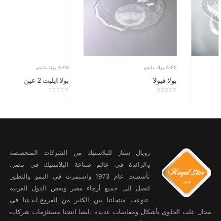
A-PS بولة مانجو
A-PS بولة مانجو
بولا فيولا
بولا ايليت 2 عين
out of 5
0
out of 5
0
رويال ستار للبلاستيك من الشركات المتخصصة
والرائدة فى عالم صناعة البلاستيك فى مصر.
تأسست عام 1973 واستمرت فى النمو والتطور
لتصل الى جميع أرجاء مصر وبعض الدول العربية
.تنوعت منتجاتنا بين الكثير من الفروع.ابدعنا فى
مجال علب الحلوى بأشكال ومقاسات عديدة .ايضا انتجنا مستلزمات شركات