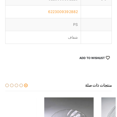
6223009392882
PS
شفاف
ADD TO WISHLIST
منتجات ذات صلة