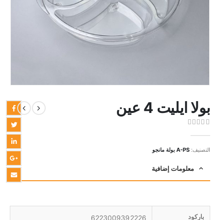
بولا ايليت 4 عين
out of 5
0
التصنيف:
A-PS بولة مانجو
معلومات إضافية
باركود
6223009392226